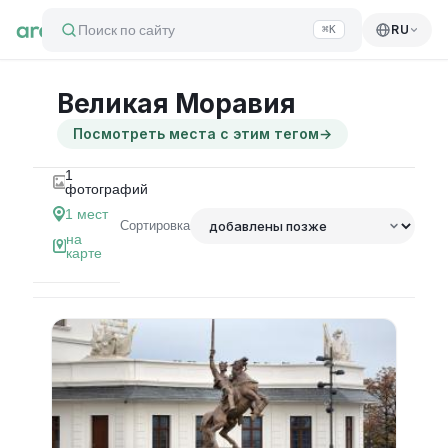
Поиск по сайту
RU
⌘K
Великая Моравия
Посмотреть места с этим тегом
→
1
фотографий
1
мест
Сортировка
на
карте