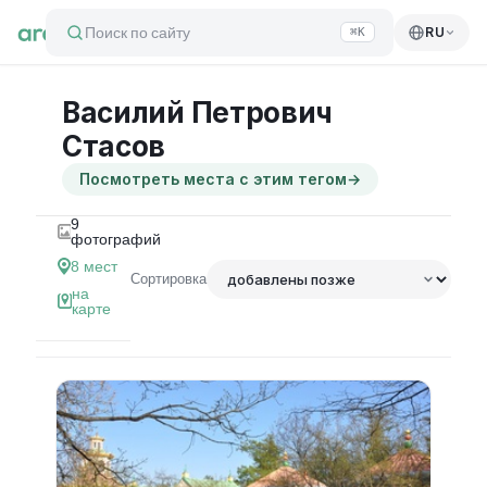
Поиск по сайту
RU
⌘K
Василий Петрович
Стасов
Посмотреть места с этим тегом
→
9
фотографий
8
мест
Сортировка
на
карте