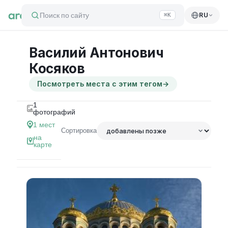
Поиск по сайту
RU
⌘K
Василий Антонович
Косяков
Посмотреть места с этим тегом
→
1
фотографий
1
мест
Сортировка
на
карте