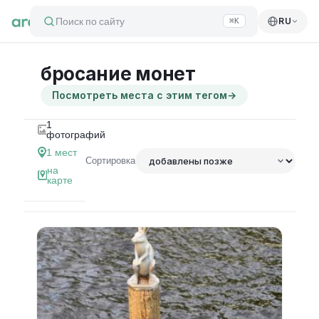
Поиск по сайту
RU
⌘K
бросание монет
Посмотреть места с этим тегом
→
1
фотографий
1
мест
Сортировка
на
карте