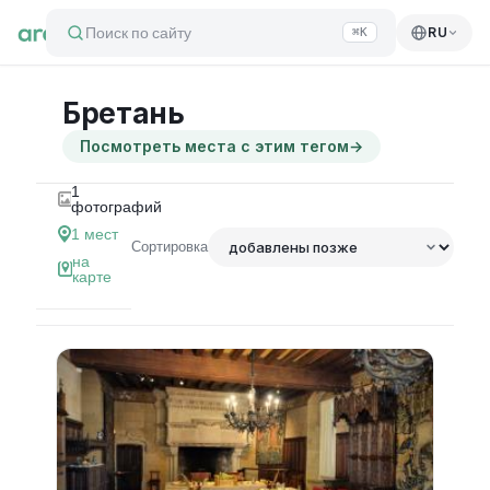
Поиск по сайту
RU
⌘K
Бретань
Посмотреть места с этим тегом
→
1
фотографий
1
мест
Сортировка
на
карте