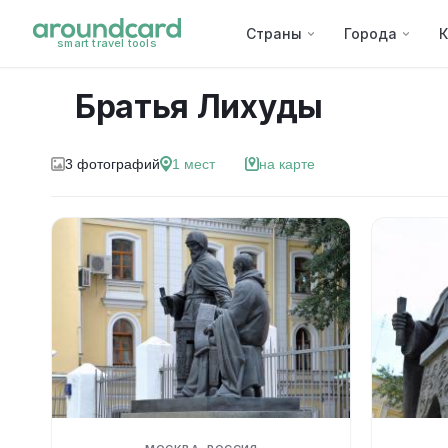
Страны
Города
К
smart travel tools
Братья Лихуды
3
фотографий
1
мест
на карте