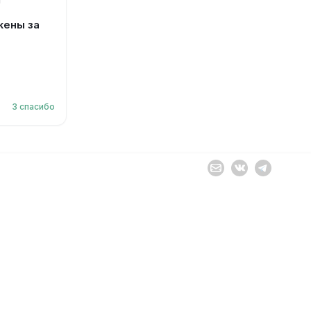
Я
жены за
3
спасибо