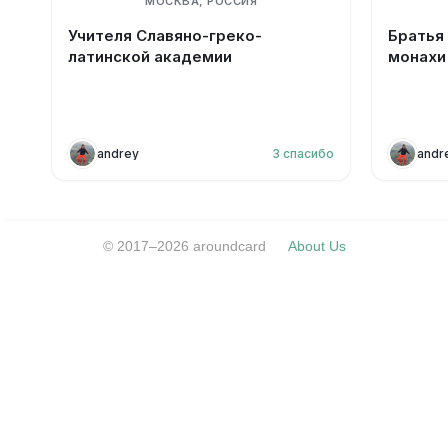
МОСКВА, РОССИЯ
Учителя Славяно-греко-
Братья
латинской академии
монахи
andrey
3
спасибо
andr
© 2017–2026 aroundcard
About Us