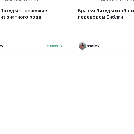
МОСКВА, РОССИЯ
МОСКВА, РОССИ
 Лихуды - греческие
Братья Лихуды изобра
 из знатного рода
переводом Библии
ey
3
спасибо
andrey