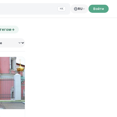
Войти
RU
⌘K
 тегом
→