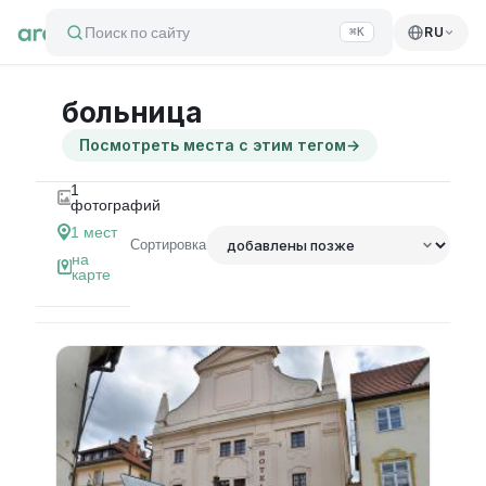
Поиск по сайту
RU
⌘K
больница
Посмотреть места с этим тегом
→
1
фотографий
1
мест
Сортировка
на
карте