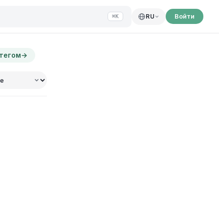
Войти
RU
⌘K
 тегом
→