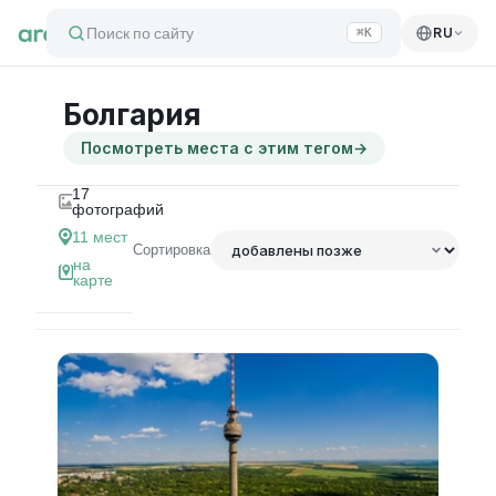
Поиск по сайту
RU
⌘K
Болгария
Посмотреть места с этим тегом
→
17
фотографий
11
мест
Сортировка
на
карте