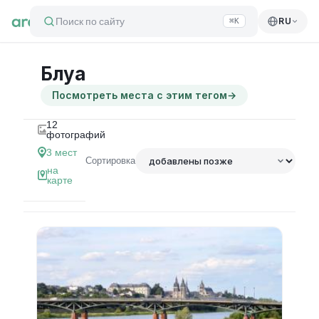
Поиск по сайту
RU
⌘K
Блуа
Посмотреть места с этим тегом
→
12
фотографий
3
мест
Сортировка
на
карте