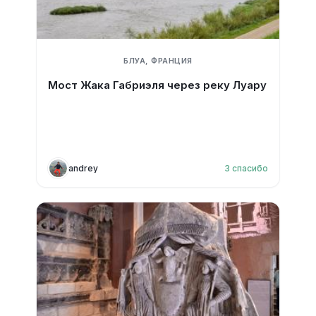
БЛУА, ФРАНЦИЯ
Мост Жака Габриэля через реку Луару
andrey
3
спасибо