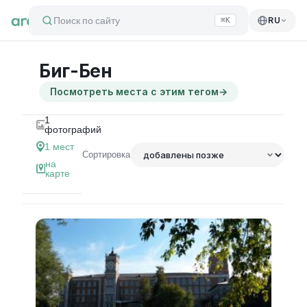
Поиск по сайту
RU
⌘K
Биг-Бен
Посмотреть места с этим тегом
→
1
фотографий
1
мест
Сортировка
на
карте