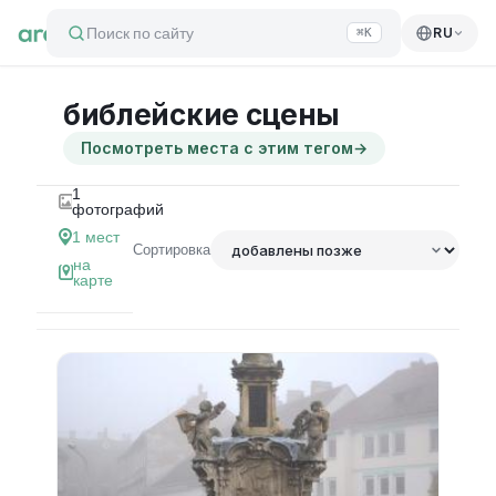
Поиск по сайту
RU
⌘K
библейские сцены
Посмотреть места с этим тегом
→
1
фотографий
1
мест
Сортировка
на
карте