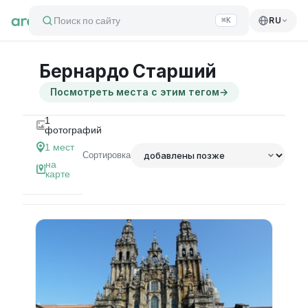
Поиск по сайту
RU
⌘K
Бернардо Старший
Посмотреть места с этим тегом
→
1
фотографий
1
мест
Сортировка
на
карте