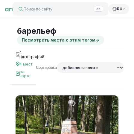
Поиск по сайту
RU
⌘K
барельеф
Посмотреть места с этим тегом
→
4
фотографий
4
мест
Сортировка
на
карте