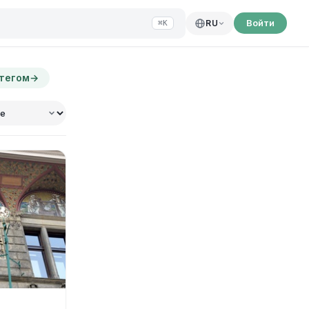
Войти
RU
⌘K
 тегом
→