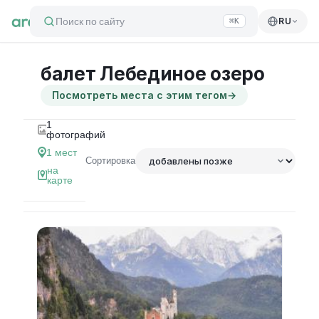
Поиск по сайту
RU
⌘K
балет Лебединое озеро
Посмотреть места с этим тегом
→
1
фотографий
1
мест
Сортировка
на
карте