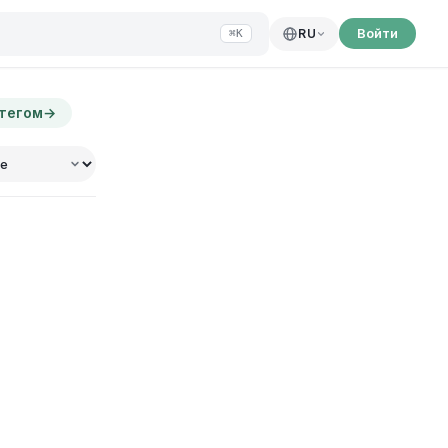
Войти
RU
⌘K
 тегом
→