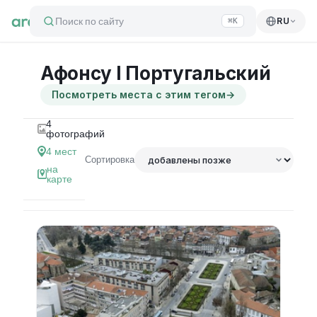
Поиск по сайту
RU
⌘K
Афонсу I Португальский
Посмотреть места с этим тегом
→
4
фотографий
4
мест
Сортировка
на
карте