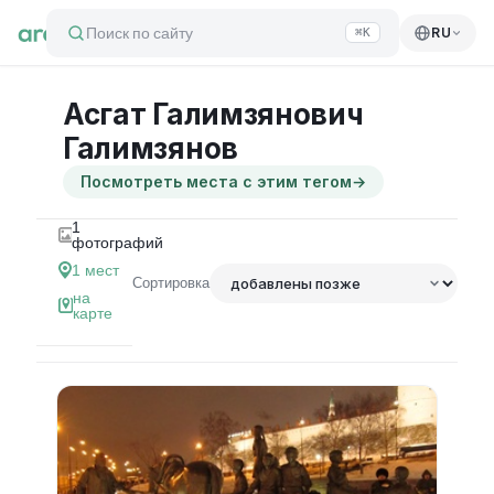
Поиск по сайту
RU
⌘K
Асгат Галимзянович
Галимзянов
Посмотреть места с этим тегом
→
1
фотографий
1
мест
Сортировка
на
карте