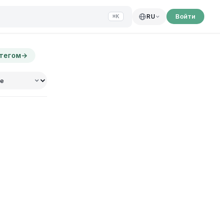
Войти
RU
⌘K
 тегом
→