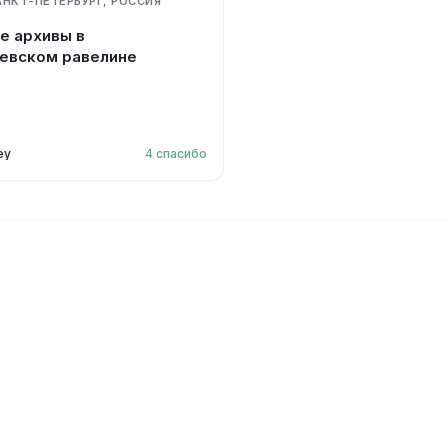
АНКТ-ПЕТЕРБУРГ, РОССИЯ
е архивы в
евском равелине
ey
4
спасибо