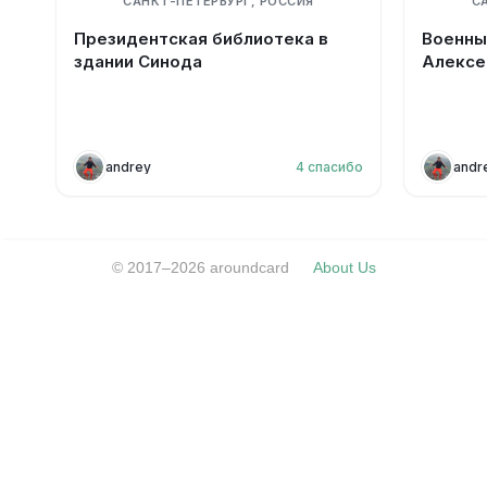
САНКТ-ПЕТЕРБУРГ, РОССИЯ
С
Президентская библиотека в
Военны
здании Синода
Алексе
andrey
4
спасибо
andr
© 2017–2026 aroundcard
About Us