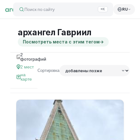
Поиск по сайту
RU
⌘K
архангел Гавриил
Посмотреть места с этим тегом
→
2
фотографий
2
мест
Сортировка
на
карте