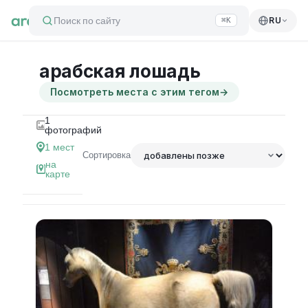
Поиск по сайту
RU
⌘K
арабская лошадь
Посмотреть места с этим тегом
→
1
фотографий
1
мест
Сортировка
на
карте