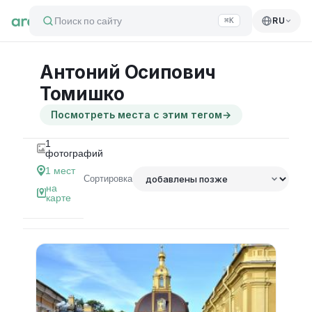
Поиск по сайту
RU
⌘K
Антоний Осипович
Томишко
Посмотреть места с этим тегом
→
1
фотографий
1
мест
Сортировка
на
карте