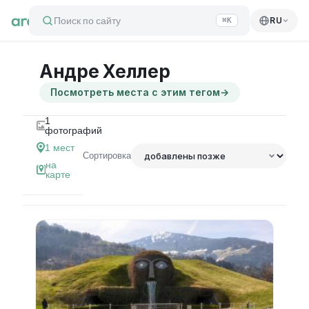
Поиск по сайту
RU
⌘K
Андре Хеллер
Посмотреть места с этим тегом
→
1
фотографий
1
мест
Сортировка
на
карте