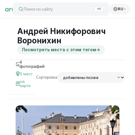
Поиск по сайту
RU
⌘K
Андрей Никифорович
Воронихин
Посмотреть места с этим тегом
→
4
фотографий
3
мест
Сортировка
на
карте