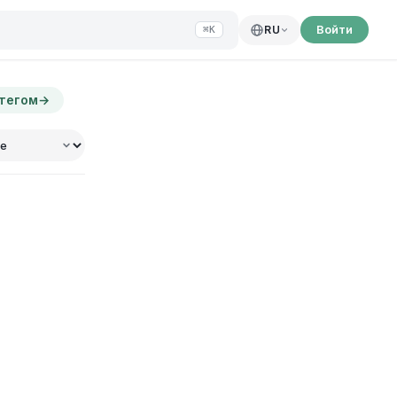
Войти
RU
⌘K
 тегом
→