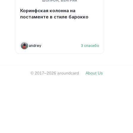
ШОПРОН, ВЕНГРИЯ
Коринфская колонна на
постаменте в стиле барокко
andrey
3
спасибо
© 2017–2026 aroundcard
About Us