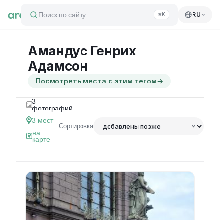
Поиск по сайту
RU
⌘K
Амандус Генрих
Адамсон
Посмотреть места с этим тегом
→
3
фотографий
3
мест
Сортировка
на
карте