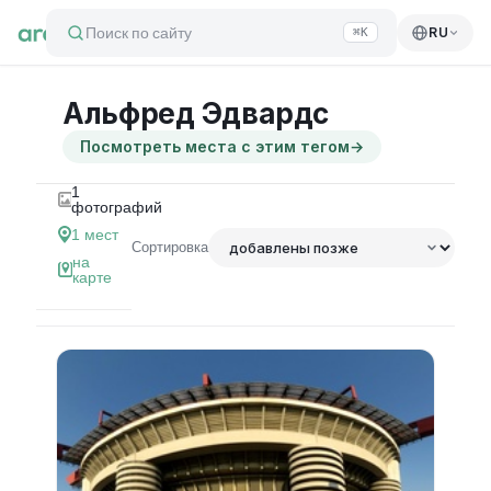
Поиск по сайту
RU
⌘K
Альфред Эдвардс
Посмотреть места с этим тегом
→
1
фотографий
1
мест
Сортировка
на
карте