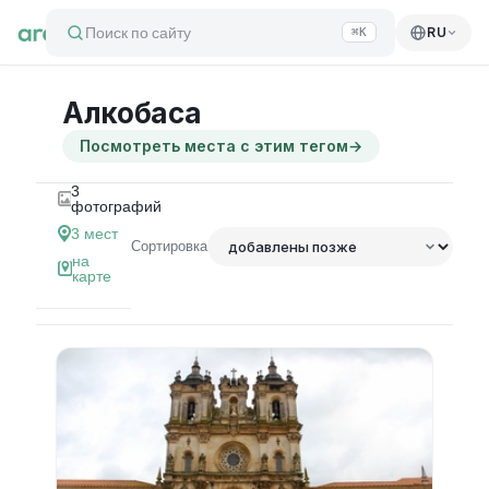
Поиск по сайту
RU
⌘K
Алкобаса
Посмотреть места с этим тегом
→
3
фотографий
3
мест
Сортировка
на
карте