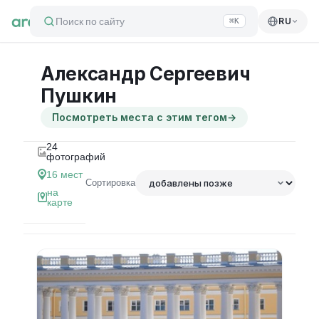
Поиск по сайту
RU
⌘K
Александр Сергеевич
Пушкин
Посмотреть места с этим тегом
→
24
фотографий
16
мест
Сортировка
на
карте