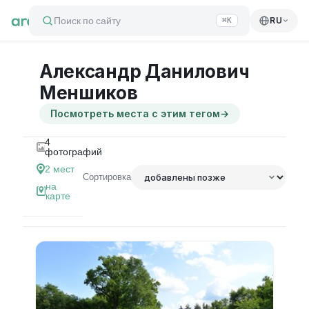
Поиск по сайту
RU
⌘K
Александр Данилович
Меншиков
Посмотреть места с этим тегом
→
4
фотографий
2
мест
Сортировка
на
карте