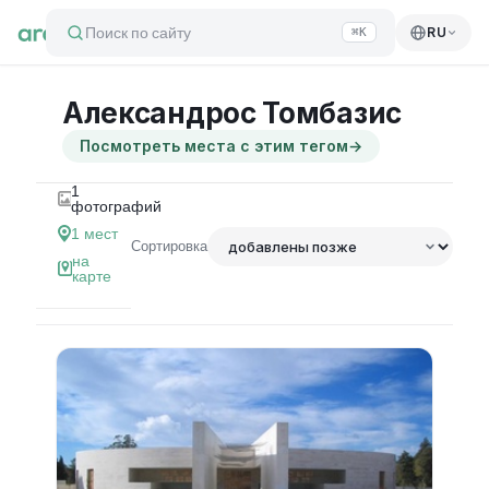
Поиск по сайту
RU
⌘K
Александрос Томбазис
Посмотреть места с этим тегом
→
1
фотографий
1
мест
Сортировка
на
карте