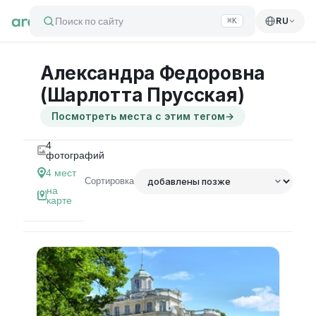
Поиск по сайту
RU
⌘K
Александра Федоровна
(Шарлотта Прусская)
Посмотреть места с этим тегом
→
4
фотографий
4
мест
Сортировка
на
карте