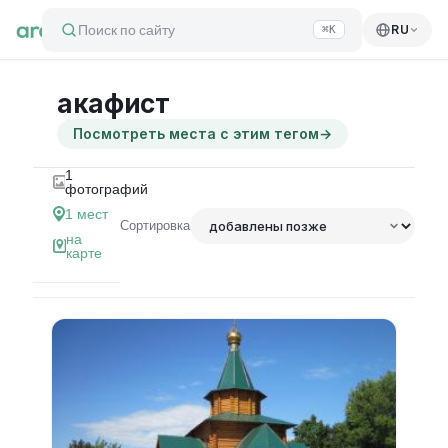
Поиск по сайту
RU
⌘K
акафист
Посмотреть места с этим тегом
→
1
фотографий
1
мест
Сортировка
на
карте