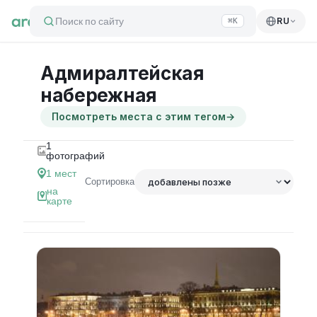
Поиск по сайту
RU
⌘K
Адмиралтейская
набережная
Посмотреть места с этим тегом
→
1
фотографий
1
мест
Сортировка
на
карте