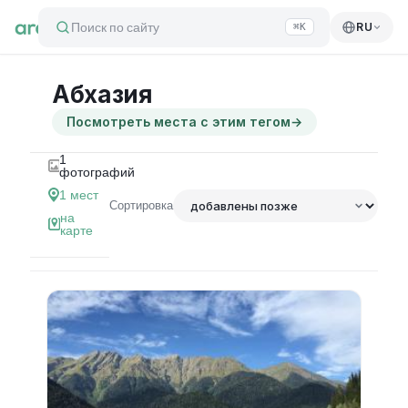
Поиск по сайту
RU
⌘K
Абхазия
Посмотреть места с этим тегом
→
1
фотографий
1
мест
Сортировка
на
карте