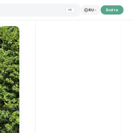
Войти
RU
⌘K