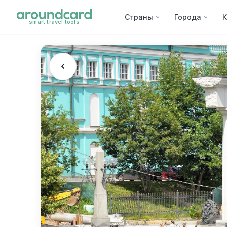
Страны
Города
К
smart travel tools