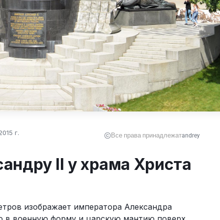
015 г.
Все права принадлежат
andrey
андру II у храма Христа
етров изображает императора Александра 
о в военную форму и царскую мантию поверх 