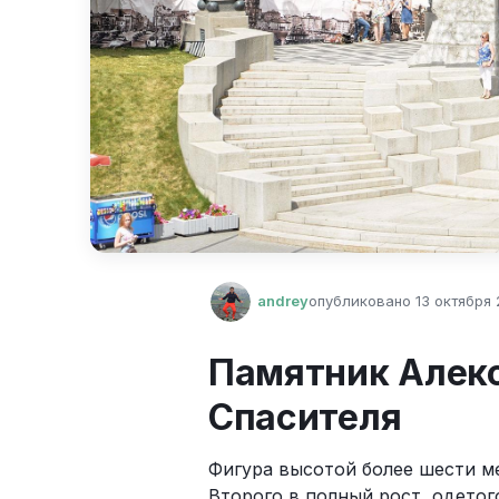
andrey
опубликовано
13 октября 2
Памятник Алекс
Спасителя
Фигура высотой более шести м
Второго в полный рост, одетог