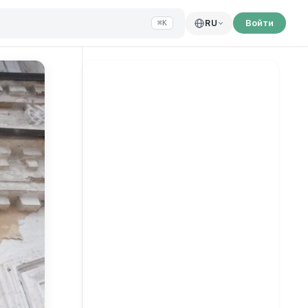
Войти
RU
⌘K