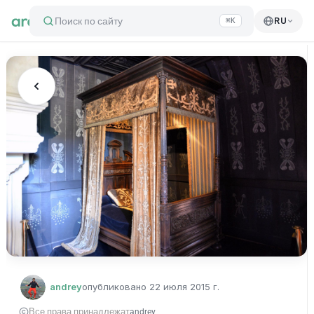
Поиск по сайту
RU
⌘K
andrey
опубликовано
22 июля 2015 г.
Все права принадлежат
andrey