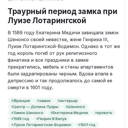
Траурный период замка при
Луизе Лотарингской
В 1589 году Екатерина Медичи завещала замок 
Шенонсо своей невестке, жене Генриха III, 
Луизе Лотарингской-Водемон. Однако в тот же 
год король погиб от рук религиозного 
фанатика и все праздники в замке 
прекратились, мебель и стены апартаментов 
были задрапированы черным. Вдова впала в 
депрессию и так продолжалось до самой ее 
смерти в 1601 году.
Франция
замок
интерьер
#
#
#
Центр — Долина Луары
Шенонсо
#
#
Замок Шенонсо
Екатерина Медичи
кровать
#
#
#
1589 год
Генрих III Валуа
#
#
Луиза Лотарингская-Водемон
1601 год
#
#