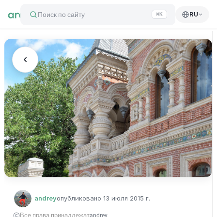
Поиск по сайту
RU
⌘K
andrey
опубликовано
13 июля 2015 г.
Все права принадлежат
andrey