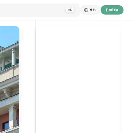
Войти
RU
⌘K