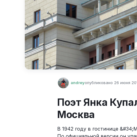
andrey
опубликовано
26 июня 201
Поэт Янка Купал
Москва
В 1942 году в гостинице &#34;М
По официальной версии он упал