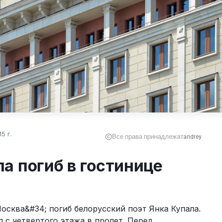
5 г.
Все права принадлежат
andrey
а погиб в гостинице
осква&#34; погиб белорусский поэт Янка Купала. 
 с четвертого этажа в пролет. Перед 