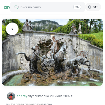
Поиск по сайту
RU
⌘K
andrey
опубликовано
20 июня 2015 г.
Все права принадлежат
andrey