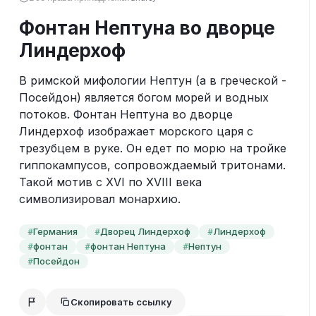
Фонтан Нептуна во дворце
Линдерхоф
В римской мифологии Нептун (а в греческой - 
Посейдон) является богом морей и водных 
потоков. Фонтан Нептуна во дворце 
Линдерхоф изображает морского царя с 
трезубцем в руке. Он едет по морю на тройке 
гиппокампусов, сопровождаемый тритонами. 
Такой мотив с XVI по XVIII века 
символизировал монархию.
Германия
Дворец Линдерхоф
Линдерхоф
#
#
#
фонтан
фонтан Нептуна
Нептун
#
#
#
Посейдон
#
Скопировать ссылку