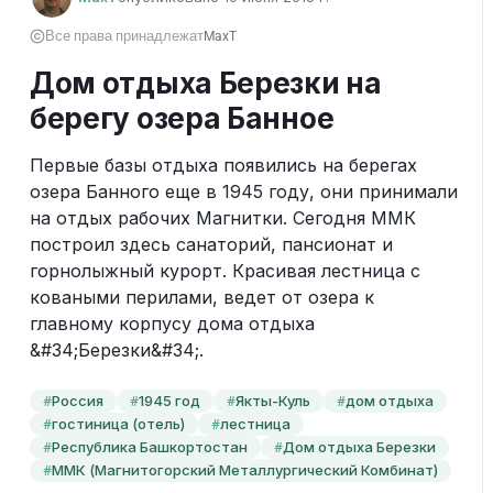
Все права принадлежат
MaxT
Дом отдыха Березки на
берегу озера Банное
Первые базы отдыха появились на берегах 
озера Банного еще в 1945 году, они принимали 
на отдых рабочих Магнитки. Сегодня ММК 
построил здесь санаторий, пансионат и 
горнолыжный курорт. Красивая лестница с 
коваными перилами, ведет от озера к 
главному корпусу дома отдыха 
&#34;Березки&#34;.
Россия
1945 год
Якты-Куль
дом отдыха
#
#
#
#
гостиница (отель)
лестница
#
#
Республика Башкортостан
Дом отдыха Березки
#
#
ММК (Магнитогорский Металлургический Комбинат)
#