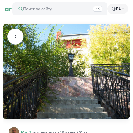
Поиск по сайту
RU
⌘K
MaxT
опубликовано
19 июня 2015 г.