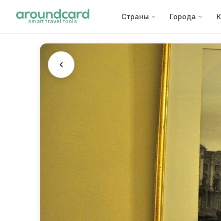
Страны
Города
К
smart travel tools