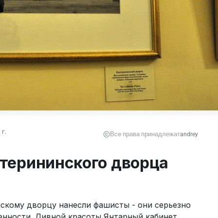
г.
Все права принадлежат
andrey
терининского дворца
скому дворцу нанесли фашисты - они серьезно 
енности. Дивной красоты Янтарный кабинет 