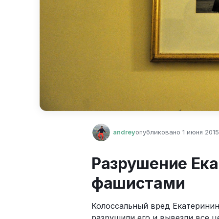
andrey
опубликовано
1 июня 2015 
Разрушение Ека
фашистами
Колоссальный вред Екатеринин
разрушили его и вывезли все ц