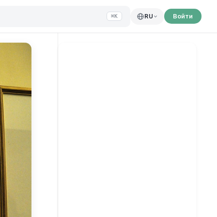
Войти
RU
⌘K