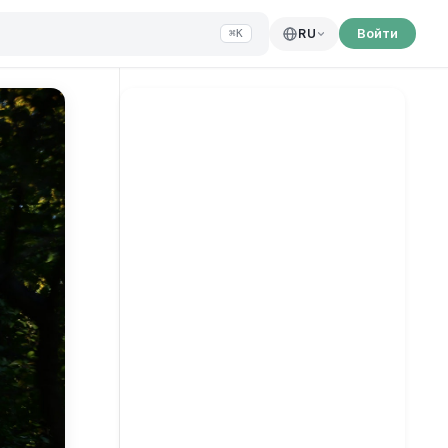
Войти
RU
⌘K