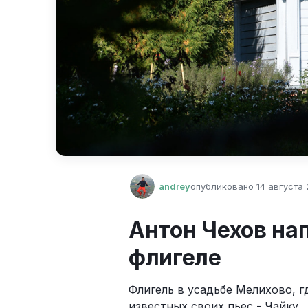
andrey
опубликовано
14 августа 2
Антон Чехов на
флигеле
Флигель в усадьбе Мелихово, г
известных своих пьес - Чайку.