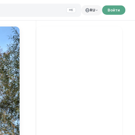
Войти
RU
⌘K