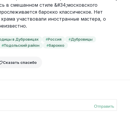
сь в смешанном стиле &#34;московского 
прослеживается барокко классическое. Нет 
 храма участвовали иностранные мастера, о 
неизвестно.
одицы в Дубровицах
Россия
Дубровицы
#
#
Подольский район
барокко
#
#
Сказать спасибо
Отправить