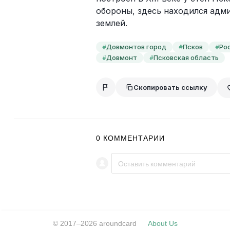
обороны, здесь находился адм
землей.
Довмонтов город
Псков
Ро
#
#
#
Довмонт
Псковская область
#
#
Скопировать ссылку
0
КОММЕНТАРИИ
© 2017–2026 aroundcard
About Us