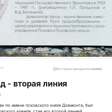
 г.
Все права принадлежат
andrey
д - вторая линия
а
к по имени псковского князя Довмонта, был 
овского кремля, став его второй линией 