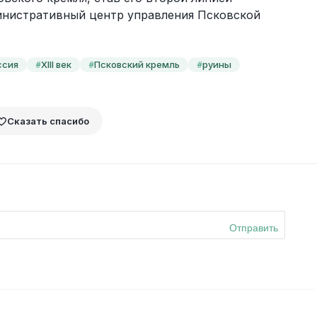
инистративный центр управления Псковской 
ссия
XIII век
Псковский кремль
руины
#
#
#
Сказать спасибо
Отправить