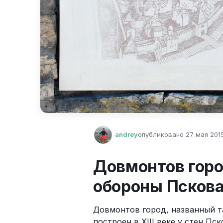
andrey
опубликовано
27 мая 2015
Довмонтов горо
обороны Псков
Довмонтов город, названный та
построен в XIII веке у стен Пск