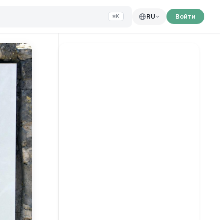
Войти
RU
⌘K