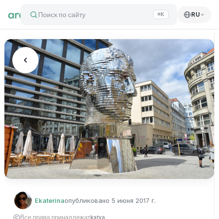
Поиск по сайту
RU
⌘K
Ekaterina
опубликовано
5 июня 2017 г.
Все права принадлежат
katya