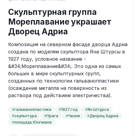
Скульптурная группа
Мореплавание украшает
Дворец Адриа
Композиция на северном фасаде дворца Адриа 
создана по моделям скульптора Яна Штурсы в 
1927 году, условное название - 
&#34;Мореплавание&#34;. Это одна из самых 
больших в мире скульптурных групп, 
созданных по технологии гальванопластики 
(осаждение металла на поверхность из 
раствора под действием электричества).
гальванопластика
1927 год
Ян Штурса
#
#
#
скульптура
Прага
Чехия
Дворец Адриа
#
#
#
#
площадь Юнгмана
#