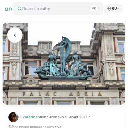
Поиск по сайту
RU
⌘K
Ekaterina
опубликовано
5 июня 2017 г.
Все права принадлежат
katya