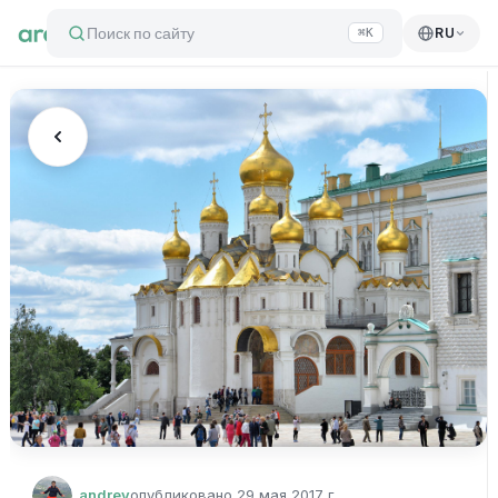
Поиск по сайту
RU
⌘K
andrey
опубликовано
29 мая 2017 г.